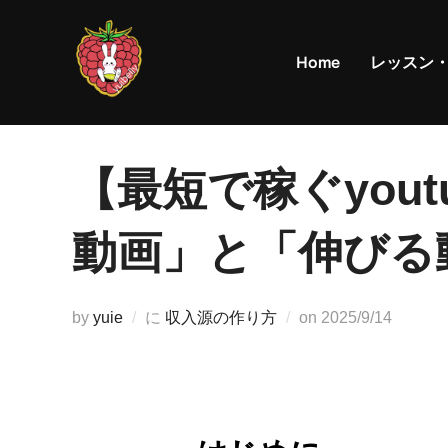
コ
ン
Home
レッスン
テ
ン
ツ
へ
【最短で稼ぐyou
ス
キ
動画」と「伸びる
ッ
プ
投
by
yuie
に
収入源の作り方
on
2025/9/14
稿
日: