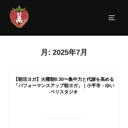
コ
ン
サイドバ
テ
ン
ツ
へ
月:
2025年7月
ス
キ
ッ
プ
【朝活ヨガ】火曜朝6:30〜集中力と代謝を高める
「パフォーマンスアップ朝ヨガ」｜小平市・ゆい
ベリスタジオ