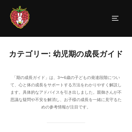
コ
ン
サイドバ
テ
ン
ツ
へ
カテゴリー:
幼児期の成長ガイド
ス
キ
ッ
「期の成長ガイド」は、3〜6歳の子どもの発達段階につい
プ
て、心と体の成長をサポートする方法をわかりやすく解説し
ます。具体的なアドバイスを引き出しました。親御さんが不
思議な疑問や不安を解消し、お子様の成長を一緒に見守るた
めの参考情報が注目です。