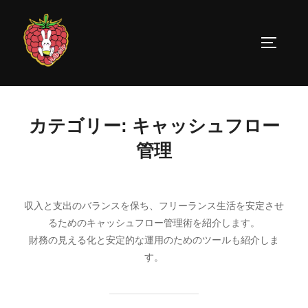
コ
ン
サイドバ
テ
ン
ツ
へ
カテゴリー:
キャッシュフロー
ス
キ
管理
ッ
プ
収入と支出のバランスを保ち、フリーランス生活を安定させ
るためのキャッシュフロー管理術を紹介します。
財務の見える化と安定的な運用のためのツールも紹介しま
す。