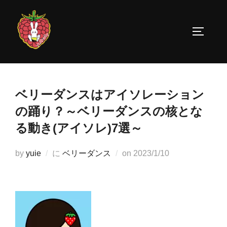
コ
ン
サイドバ
テ
ン
ツ
へ
ス
ベリーダンスはアイソレーション
キ
の踊り？～ベリーダンスの核とな
ッ
る動き(アイソレ)7選～
プ
投
by
yuie
に
ベリーダンス
on
2023/1/10
稿
日: