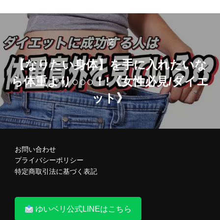
投
前
前
稿
【なりたい身体】を手に入れたいな
ら体重より○○○！!《女性必見/ダイエ
ナ
ット》
ビ
ゲ
お問い合わせ
プライバシーポリシー
ー
特定商取引法に基づく表記
シ
ゆいベリ公式LINEはこちら