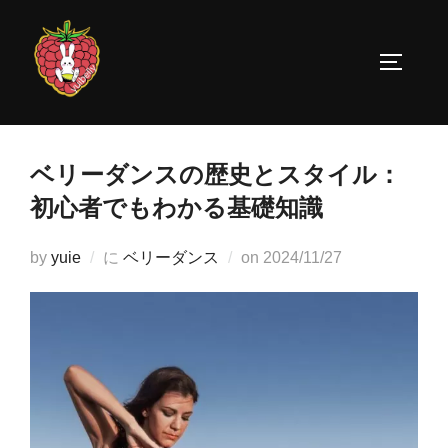
コ
ン
サイドバ
テ
ン
ツ
へ
ベリーダンスの歴史とスタイル：
ス
初心者でもわかる基礎知識
キ
ッ
投
by
yuie
に
ベリーダンス
on
2024/11/27
プ
稿
日: