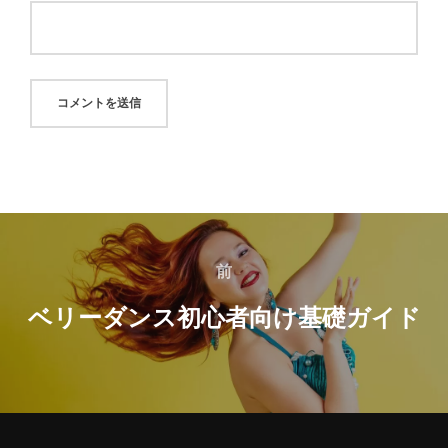
投
前
前
稿
ベリーダンス初心者向け基礎ガイド
ナ
ビ