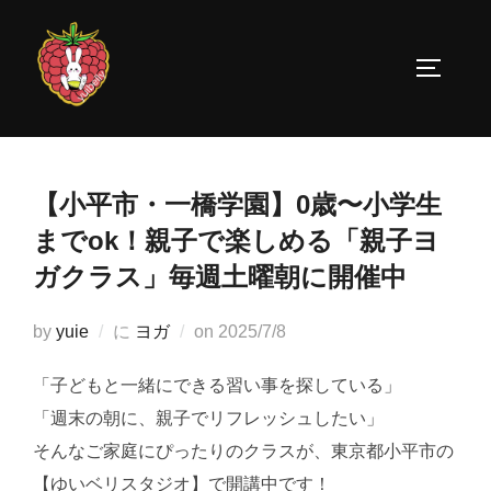
コ
ン
サイドバ
テ
ン
ツ
へ
ス
【小平市・一橋学園】0歳〜小学生
キ
までok！親子で楽しめる「親子ヨ
ッ
ガクラス」毎週土曜朝に開催中
プ
投
by
yuie
に
ヨガ
on
2025/7/8
稿
「子どもと一緒にできる習い事を探している」
日:
「週末の朝に、親子でリフレッシュしたい」
そんなご家庭にぴったりのクラスが、東京都小平市の
【ゆいベリスタジオ】で開講中です！