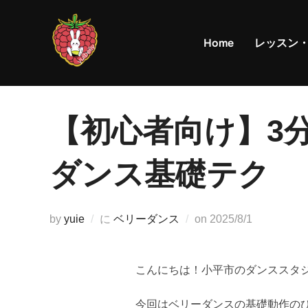
コ
ン
Home
レッスン
テ
ン
ツ
へ
【初心者向け】3
ス
キ
ダンス基礎テク
ッ
プ
投
by
yuie
に
ベリーダンス
on
2025/8/1
稿
日:
こんにちは！小平市のダンススタ
今回はベリーダンスの基礎動作の