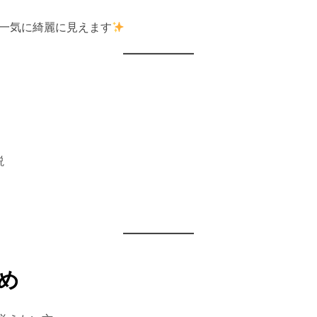
が一気に綺麗に見えます
説
め