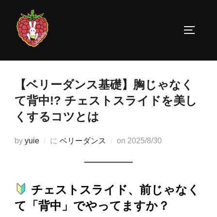
コ
ン
サイドバ
テ
ン
ツ
へ
【ベリーダンス基礎】胸じゃなく
ス
て背中!? チェストスライドを美し
キ
くするコツとは
ッ
プ
投
by
yuie
に
ベリーダンス
on
2025/8/30
稿
日:
チェストスライド、前じゃなく
て「背中」でやってますか？