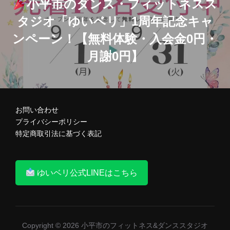
小平市のダンス・フィットネスス
タジオ「ゆいベリ」1周年記念キャ
ナ
ンペーン！【無料体験・入会金0円・
ビ
月謝0円】
ゲ
お問い合わせ
ー
プライバシーポリシー
特定商取引法に基づく表記
シ
ゆいベリ公式LINEはこちら
ョ
ン
Copyright © 2026 小平市のフィットネス&ダンススタジオ