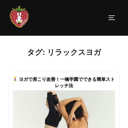
コ
ン
サイドバ
テ
ン
ツ
へ
タグ:
リラックスヨガ
ス
キ
ッ
プ
ヨガで肩こり改善！一橋学園でできる簡単スト
レッチ法