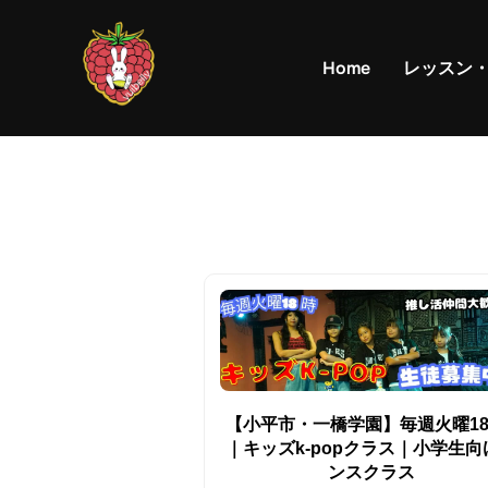
コ
ン
Home
レッスン
テ
ン
ツ
へ
ス
キ
ッ
プ
【小平市・一橋学園】毎週火曜18:
｜キッズk-popクラス｜小学生向
ンスクラス