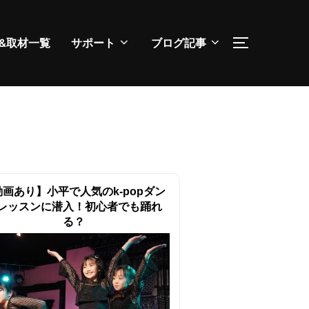
&取材一覧
サポート
ブログ記事
サイドバー
動画あり】小平で人気のk-popダン
レッスンに潜入！初心者でも踊れ
る？