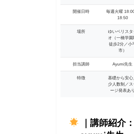
開催日時
毎週火曜 18:0
18:50
場所
ゆいベリスタ
オ（一橋学園
徒歩2分／小
市）
担当講師
Ayumi先生
特徴
基礎から安心
少人数制／ス
ージ発表あ
｜講師紹介