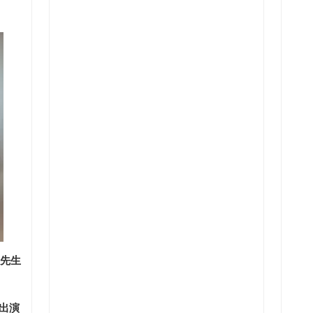
i先生
V出演