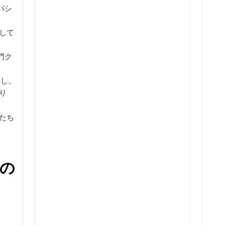
・パシ
して
門ク
導し、
り
たち
の