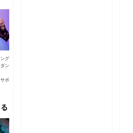
ニング
、ダン
にサポ
きる