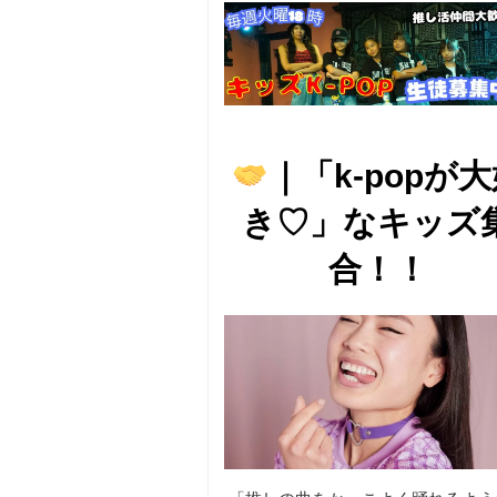
｜「k-popが
き♡」なキッズ
合！！