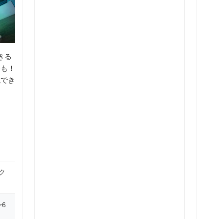
きる
会も！
現でき
ク
6