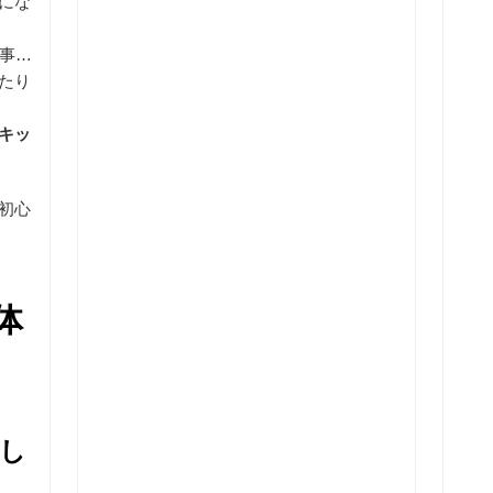
にな
い事を
たり
キッ
初心
体
楽し