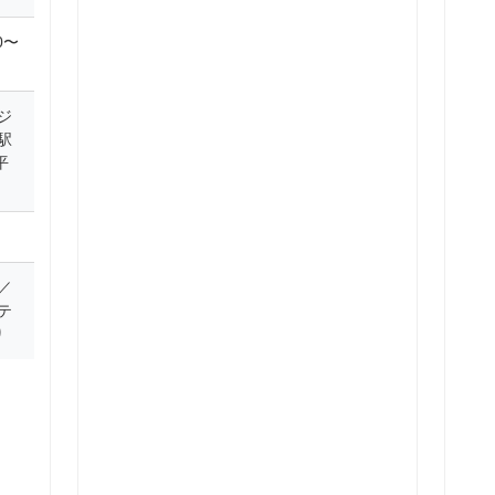
0〜
ジ
駅
平
／
テ
り
：