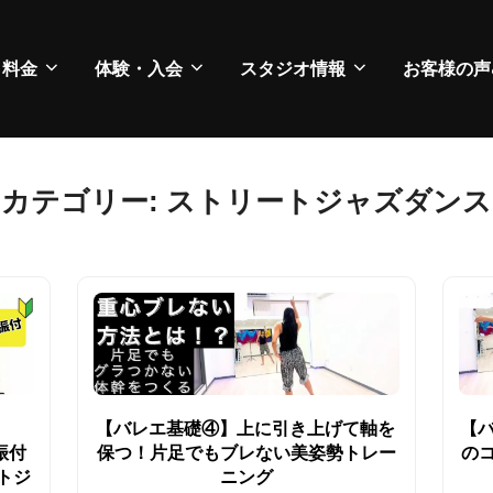
・料金
体験・入会
スタジオ情報
お客様の声
カテゴリー:
ストリートジャズダンス
【バレエ基礎④】上に引き上げて軸を
【
ス振付
保つ！片足でもブレない美姿勢トレー
の
トジ
ニング