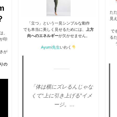
m
た
？
見
「立つ」という一見シンプルな動作
でも本当に美しく見せるためには、
上方
で
」は、
向へのエネルギー
が欠かせません。
る
が印
Ayumi先生
いわく
きが
りの
「体は横にズレるんじゃな
くて“上に引き上げる”イメ
ージ。
片足になってもブレない人