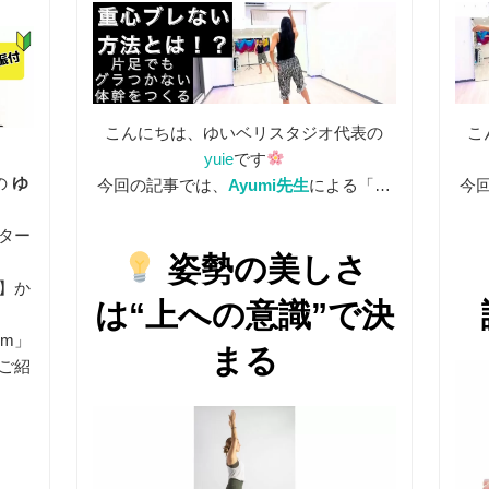
こんにちは、ゆいベリスタジオ代表の
こ
yuie
です
の
ゆ
今回の記事では、
Ayumi先生
による「上
今
への引き上げ・体幹バランス」の解説を
ター
紹介します。
足
姿勢の美しさ
識
】か
は“上への意識”で決
em」
まる
ご紹