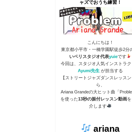
ャズでおうち練習！
こんにちは！
東京都小平市・一橋学園駅徒歩2分
いベリスタジオ代表
yuie
です
今回は、スタジオ人気インストラク
Ayumi先生
が担当する
【ストリートジャズダンスレッスン
ら、
Ariana Grandeの大ヒット曲「Probl
を使った
13秒の振付レッスン動画
を
介します
ariana