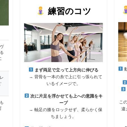
練習のコツ
ヴ
る
に
まず両足で立って上方向に伸びる
→ 背骨を一本の糸で上に引っ張られて
レ
いるイメージで。
ぐ
次に片足を浮かせても上への意識をキ
こ
も
ープ
可
違
→ 軸足の膝をロックせず、柔らかく保
ちましょう。