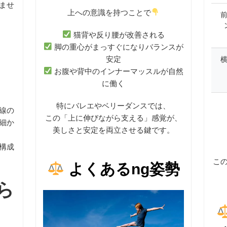
ませ
上への意識を持つことで
猫背や反り腰が改善される
脚の重心がまっすぐになりバランスが
安定
お腹や背中のインナーマッスルが自然
に働く
特にバレエやベリーダンスでは、
線の
この「上に伸びながら支える」感覚が、
細か
美しさと安定を両立させる鍵です。
構成
こ
よくあるng姿勢
ら