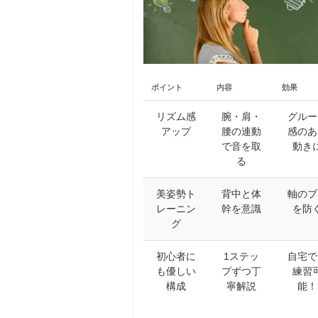
ポイント
内容
効果
リズム感
腕・肩・
グルー
アップ
腰の連動
感のあ
で音を取
動き
る
美姿勢ト
背中と体
軸のブ
レーニン
幹を意識
を防
グ
初心者に
1ステッ
自宅で
も優しい
プずつ丁
練習
構成
寧解説
能！