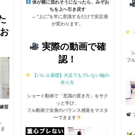
体が横に流れそうになったら、みぞお
ちを上へ引き戻す
→ “上に”を常に意識するだけで安定感
た
が変わります。
お
実際の動画で確
認！
フ
【バレエ基礎】片足でもブレない軸の
作り方
ショート動画で「意識の置き方」をサク
ッと学び、
練習
フル動画で全身のバランス感覚をマスタ
ーできます
。
きま