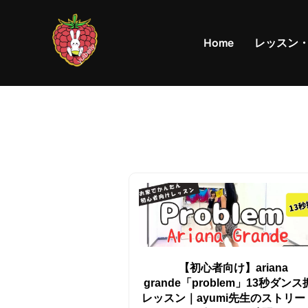
コ
ン
Home
レッスン
テ
ン
ツ
へ
ス
キ
ッ
プ
【初心者向け】ariana
grande「problem」13秒ダン
レッスン｜ayumi先生のストリー