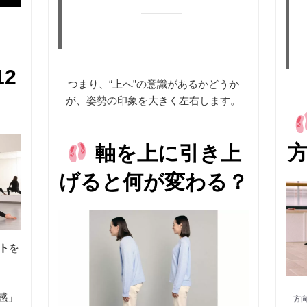
は、実は全員“上に伸びてい
）
る”んです。」
2
つまり、“上へ”の意識があるかどうか
が、姿勢の印象を大きく左右します。
軸を上に引き上
げると何が変わる？
ト
を
ヴ感」
方