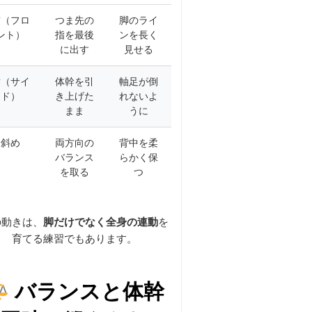
前（フロ
つま先の
脚のライ
ント）
指を最後
ンを長く
に出す
見せる
横（サイ
体幹を引
軸足が倒
ド）
き上げた
れないよ
まま
うに
斜め
両方向の
背中を柔
バランス
らかく保
を取る
つ
の動きは、
脚だけでなく全身の連動
を
育てる練習でもあります。
バランスと体幹