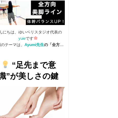
んにちは、ゆいベリスタジオ代表の
yuie
です
回のテーマは、
Ayumi先生
の「全方向
ポイント練習」
を前や横に出すときに「つま先まで意
“足先まで意
する」ことで、姿勢や動きの印象が格
段に変わります。
識”が美しさの鍵