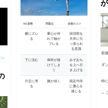
が
NG姿勢
問題点
改善のコツ
横にズレ
重心が外
頭頂部を
る
れて軸が
天井に引
ブレる
っ張られ
る意識
前
スン
下に沈む
体幹が抜
みぞおち
ダ
けてしま
を上へ引
う
き上げる
の
特
片足に寄
腰が傾く
両足均等
め
る
に重心を
感じる
→ 