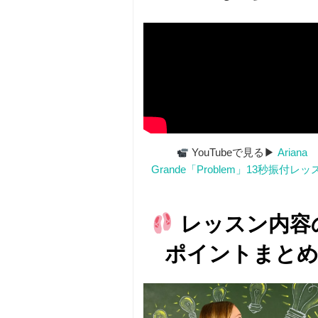
YouTubeで見る▶
Ariana
Grande「Problem」13秒振付レッ
レッスン内容
ポイントまと