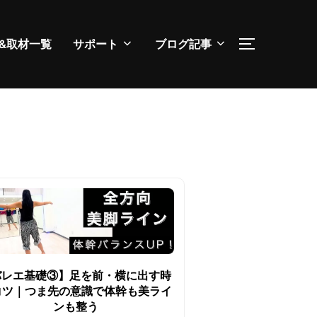
&取材一覧
サポート
ブログ記事
サイドバー
バレエ基礎③】足を前・横に出す時
コツ｜つま先の意識で体幹も美ライ
ンも整う