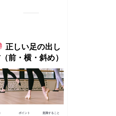
前も横も同じように“指先で
描く”ように出すことが大事
です。」
正しい足の出し
方（前・横・斜め）
向
ポイント
意識すること